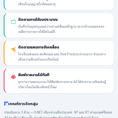
เตือนใบอนุญาตใกล้หมดอายุ
ติดตามการใช้งบประมาณ
บันทึกเงินอุดหนุนและรายจ่ายพร้อมหลักฐาน ระบบคำนวณยอดคง
เหลือรายรายการให้อัตโนมัติ
ติดตามแผนการขับเคลื่อน
โรงเรียนส่งแผน สะท้อนผล และ Best Practice ผ่านระบบ ส่วนกลาง
เห็นความคืบหน้าแบบเรียลไทม์
พิมพ์รายงานได้ทันที
ทุกรายงานออกแบบมาให้พิมพ์ลงกระดาษ A4 ได้สวยงาม พร้อมส่งผู้
บริหารโดยไม่ต้องจัดหน้าใหม่
เกณฑ์การจัดกลุ่ม
ประเมินจาก 3 ด้าน — O-NET เทียบค่าเฉลี่ยประเทศ · NT และ RT ผ่านเกณฑ์ร้อยละ
47 ของปีการศึกษานั้น ร่วมกับความพร้อมด้านผู้บริหารและอัตรากำลังครู