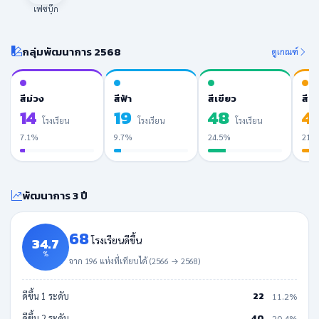
เฟซบุ๊ก
กลุ่มพัฒนาการ 2568
ดูเกณฑ์
สีม่วง
สีฟ้า
สีเขียว
สีเห
14
19
48
4
โรงเรียน
โรงเรียน
โรงเรียน
7.1%
9.7%
24.5%
21.
พัฒนาการ 3 ปี
68
34.7
โรงเรียนดีขึ้น
%
จาก 196 แห่งที่เทียบได้ (2566 → 2568)
22
ดีขึ้น 1 ระดับ
11.2%
40
ดีขึ้น 2 ระดับ
20.4%